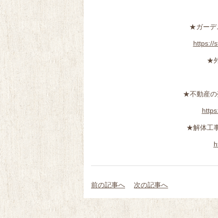
★ガーデ
https://
★
★不動産の
https
★解体工
h
前の記事へ
次の記事へ