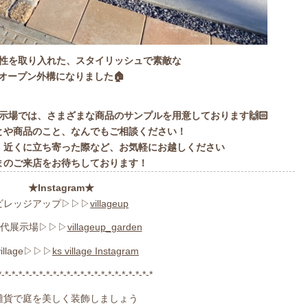
性を取り入れた、スタイリッシュで素敵な
オープン外構になりました🏠
示場では、さまざまな商品のサンプルを用意しております🙌🏻
とや商品のこと、なんでもご相談ください！
、近くに立ち寄った際など、お気軽にお越しください
まのご来店をお待ちしております！
★Instagram★
ビレッジアップ▷▷▷
villageup
代展示場▷▷▷
villageup_garden
village▷▷▷
ks village Instagram
*-*-*-*-*-*-*-*-*-*-*-*-*-*-*-*-*-*-*-*-*-*-*
雑貨で庭を美しく装飾しましょう