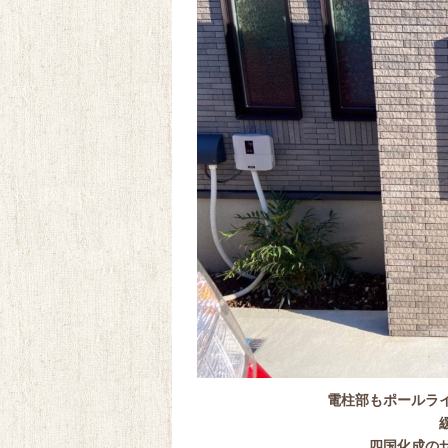
電柱部もポールラ
四国化成の