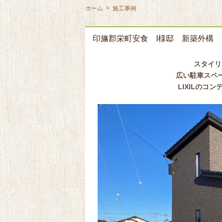
ホーム
>
施工事例
印旛郡栄町安食 I様邸 新築外構
スタイリ
広い駐車スペ
LIXILのコ