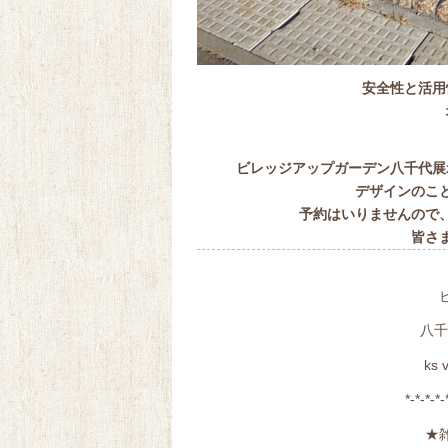
安全性と活用
ビレッジアップガーデン八千代展
デザインのこ
予約はいりませんので
皆さ
八千
ks 
*-*-*-*-
★