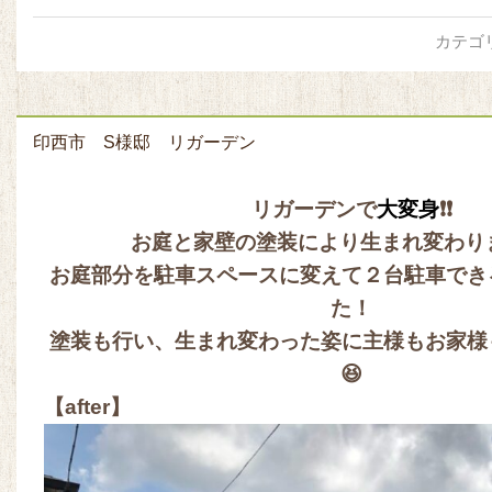
カテゴ
印西市 S様邸 リガーデン
リガーデンで
大変身
❗❗
お庭と家壁の塗装により生まれ変わりま
お庭部分を駐車スペースに変えて２台駐車でき
た！
塗装も行い、生まれ変わった姿に主様もお家様
😆
【after】