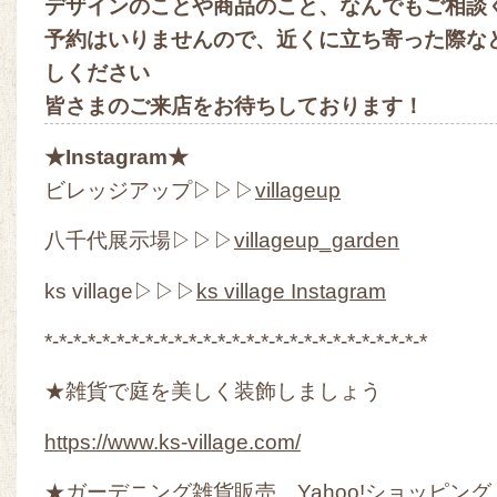
デザインのことや商品のこと、なんでもご相談
予約はいりませんので、近くに立ち寄った際な
しください
皆さまのご来店をお待ちしております！
★Instagram★
ビレッジアップ▷▷▷
villageup
八千代展示場▷▷▷
villageup_garden
ks village▷▷▷
ks village Instagram
*-*-*-*-*-*-*-*-*-*-*-*-*-*-*-*-*-*-*-*-*-*-*-*-*-*-*
★雑貨で庭を美しく装飾しましょう
https://www.ks-village.com/
★ガーデニング雑貨販売 Yahoo!ショッピング