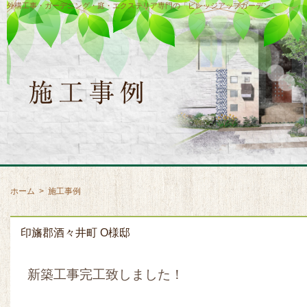
外構工事・ガーデニング・庭・エクステリア専門の「ビレッジアップガーデン」
ホーム
>
施工事例
印旛郡酒々井町 O様邸
新築工事完工致しました！