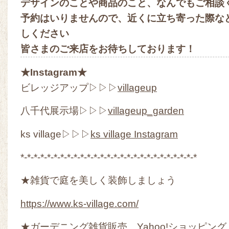
デザインのことや商品のこと、なんでもご相談
予約はいりませんので、近くに立ち寄った際な
しください
皆さまのご来店をお待ちしております！
★Instagram★
ビレッジアップ▷▷▷
villageup
八千代展示場▷▷▷
villageup_garden
ks village▷▷▷
ks village Instagram
*-*-*-*-*-*-*-*-*-*-*-*-*-*-*-*-*-*-*-*-*-*-*-*-*-*-*
★雑貨で庭を美しく装飾しましょう
https://www.ks-village.com/
★ガーデニング雑貨販売 Yahoo!ショッピング