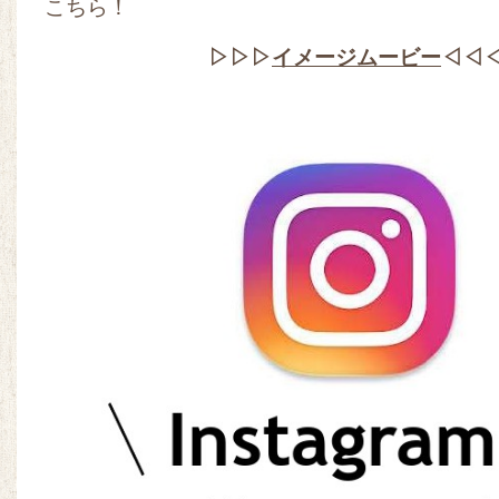
こちら！
▷▷▷
イメージムービー
◁◁