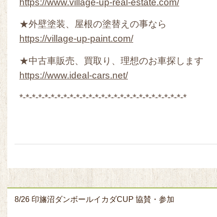
https://www.village-up-real-estate.com/
★外壁塗装、屋根の塗替えの事なら
https://village-up-paint.com/
★中古車販売、買取り、理想のお車探します
https://www.ideal-cars.net/
*-*-*-*-*-*-*-*-*-*-*-*-*-*-*-*-*-*-*-*-*-*-*-*-*-*-*
8/26 印旛沼ダンボールイカダCUP 協賛・参加