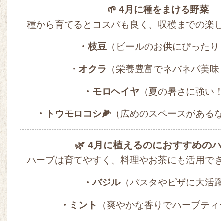
🌱 4月に種をまける野菜
種から育てるとコスパも良く、収穫までの楽
・枝豆
（ビールのお供にぴったり
・オクラ
（栄養豊富でネバネバ美味
・モロヘイヤ
（夏の暑さに強い
・トウモロコシ🌽
（広めのスペースがある
🌿 4月に植えるのにおすすめの
ハーブは育てやすく、料理やお茶にも活用で
・バジル
（パスタやピザに大活
・ミント
（爽やかな香りでハーブティ