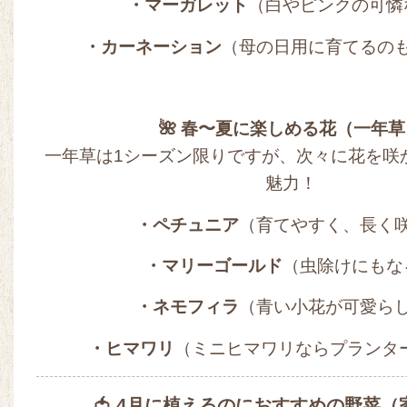
・マーガレット
（白やピンクの可憐
・カーネーション
（母の日用に育てるの
🌺 春〜夏に楽しめる花（一年草
一年草は1シーズン限りですが、次々に花を咲
魅力！
・ペチュニア
（育てやすく、長く
・マリーゴールド
（虫除けにもな
・ネモフィラ
（青い小花が可愛ら
・ヒマワリ
（ミニヒマワリならプランタ
🍅 4月に植えるのにおすすめの野菜（