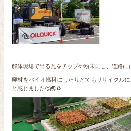
解体現場で出る瓦をチップや粉末にし、道路に
廃材をバイオ燃料にしたりとてもリサイクルに
と感じました🤔🌏♻️
動
画
プ
レ