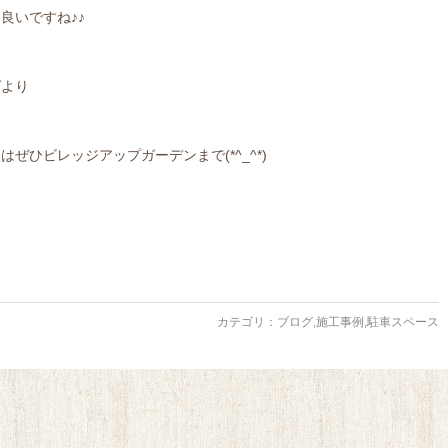
良いですね♪♪
グより
ぜひビレッジアップガーデンまで(*^_^*)
カテゴリ：
ブログ
,
施工事例
,
駐車スペース